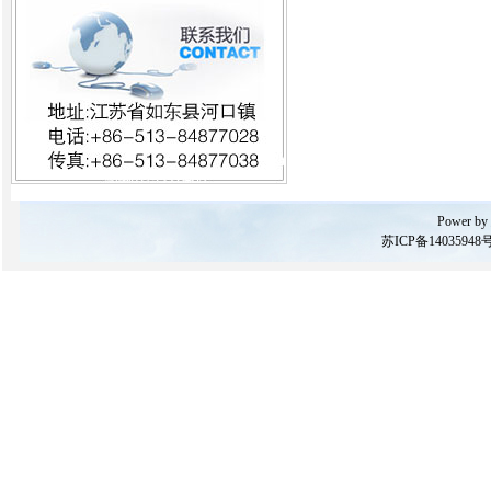
Power by
苏ICP备14035